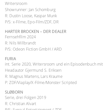
Writersroom
Showrunner: Jan Schomburg
R: Dustin Loose, Kaspar Munk
P/S: x-Filme, Epo-Film/ZDF, DR
HARTER BROCKEN – DER DEALER
Fernsehfilm 2024
R: Nils Willbrandt
P/S: Odeon Fiction GmbH / ARD
FURIA
int. Serie 2020, Writersroom und ein Episodenbuch mit
Headautor Gjermund S. Eriksen
R: Magnus Martens, Lars Kraume
P: ZDF/Viaplay/X-Filme/Monster Scripted
SLØBORN
Serie, drei Folgen 2019
R: Christian Alvart
P/S: Syrreal Entertainment / ZDF