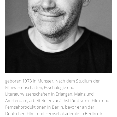
geboren 1973 in Münster. Nach dem Studium der
Filmwissenschaften, Psychologie und
Literaturwissenschaften in Erlangen, Mainz und
Amsterdam, arbeitete er zunächst für diverse Film- und
Fernsehproduktionen in Berlin, bevor er an der
Deutschen Film- und Fernsehakademie in Berlin ein