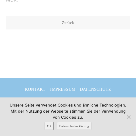
Zurück
KONTAKT
IMPRESSUM
DATENSCHUTZ
DEUTSCH
Unsere Seite verwendet Cookies und ähnliche Technologien.
Mit der Nutzung der Webseite stimmen Sie der Verwendung
von Cookies zu.
OK
© 2026 Sibylle Seidel
Datenschutzerklärung