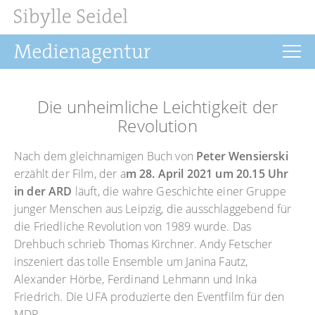
Startseite
Die unheimliche Leichtigkeit der
Aktuelles
Revolution
Drehbuch
Nach dem gleichnamigen Buch von
Peter Wensierski
erzählt der Film, der a
m 28. April 2021 um 20.15 Uhr
Regie
in der ARD
läuft, die wahre Geschichte einer Gruppe
Filmrechte
junger Menschen aus Leipzig, die ausschlaggebend für
die Friedliche Revolution von 1989 wurde. Das
Buchprojekte
Drehbuch schrieb Thomas Kirchner. Andy Fetscher
inszeniert das tolle Ensemble um Janina Fautz,
Über uns
Alexander Hörbe, Ferdinand Lehmann und Inka
Kontakt
Friedrich. Die UFA produzierte den Eventfilm für den
MDR.