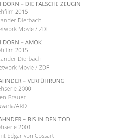
 DORN – DIE FALSCHE ZEUGIN
ehfilm 2015
exander Dierbach
etwork Movie / ZDF
N DORN – AMOK
ehfilm 2015
exander Dierbach
etwork Movie / ZDF
FAHNDER – VERFÜHRUNG
ehserie 2000
gen Brauer
avaria/ARD
AHNDER – BIS IN DEN TOD
ehserie 2001
it Edgar von Cossart