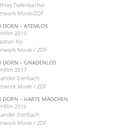
thias Tiefenbacher
Network Movie/ZDF
N DORN – ATEMLOS
ehfilm 2019
astian Ko
etwork Movie / ZDF
N DORN – GNADENLOS
ehfilm 2017
exander Dierbach
etwork Movie / ZDF
N DORN – HARTE MÄDCHEN
ehfilm 2016
exander Dierbach
etwork Movie / ZDF