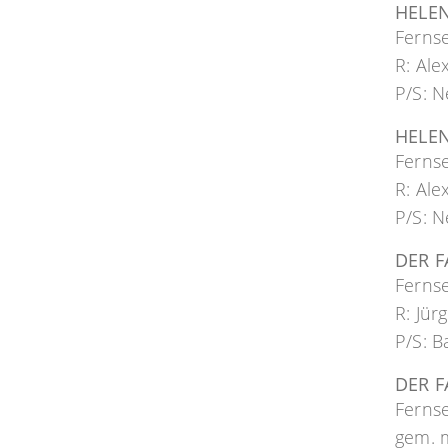
HELEN
Ferns
R: Al
P/S: N
HELE
Ferns
R: Al
P/S: N
DER 
Ferns
R: Jür
P/S: B
DER F
Ferns
gem. m