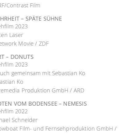
RF/Contrast Film
HRHEIT – SPÄTE SÜHNE
ehfilm 2023
sten Laser
etwork Movie / ZDF
RT – DONUTS
ehfilm 2023
uch gemeinsam mit Sebastian Ko
astian Ko
Bremedia Produktion GmbH / ARD
OTEN VOM BODENSEE – NEMESIS
ehfilm 2022
hael Schneider
owboat Film- und Fernsehproduktion GmbH
/