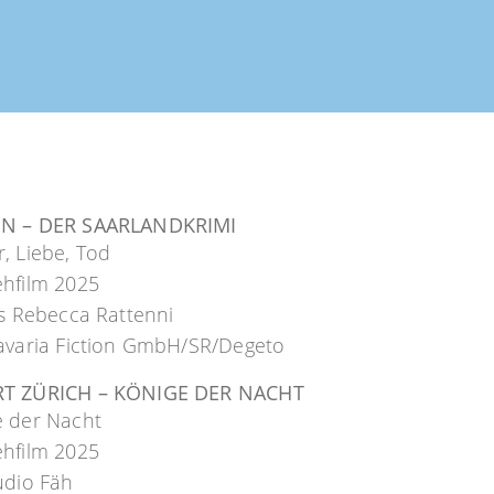
N – DER SAARLANDKRIMI
, Liebe, Tod
ehfilm 2025
is Rebecca Rattenni
Bavaria Fiction GmbH/SR/Degeto
T ZÜRICH – KÖNIGE DER NACHT
e der Nacht
ehfilm 2025
udio Fäh