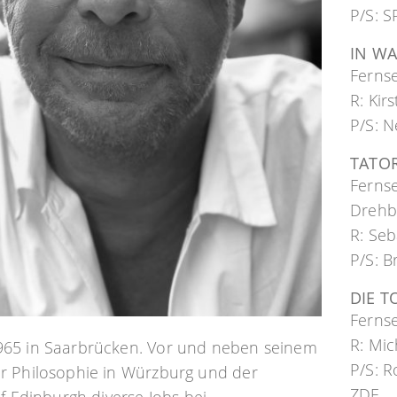
P/S: S
IN WA
Ferns
R: Kir
P/S: N
TATO
Ferns
Drehb
R: Seb
P/S: 
DIE T
Ferns
R: Mic
65 in Saarbrücken. Vor und neben seinem
P/S:
R
r Philosophie in Würzburg und der
ZDF