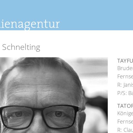
 Schnelting
TAYFU
Bruder
Ferns
R: Jan
P/S: 
TATOR
König
Ferns
R: Cla