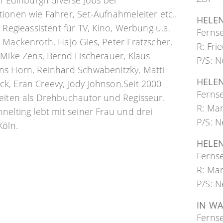
of Edinburgh diverse Jobs bei
ionen wie Fahrer, Set-Aufnahmeleiter etc..
HELEN
. Regieassistent für TV, Kino, Werbung u.a.
Ferns
 Mackenroth, Hajo Gies, Peter Fratzscher,
R: Fr
 Mike Zens, Bernd Fischerauer, Klaus
P/S: N
ns Horn, Reinhard Schwabenitzky, Matti
HELEN
k, Eran Creevy, Jody Johnson.Seit 2000
Ferns
eiten als Drehbuchautor und Regisseur.
R: Ma
nelting lebt mit seiner Frau und drei
P/S: N
Köln.
HELEN
Ferns
R: Ma
P/S: N
IN WA
Ferns