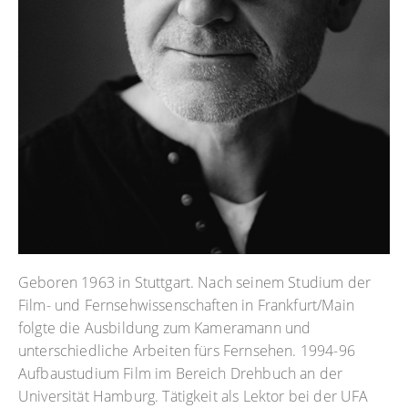
Geboren 1963 in Stuttgart. Nach seinem Studium der
Film- und Fernsehwissenschaften in Frankfurt/Main
folgte die Ausbildung zum Kameramann und
unterschiedliche Arbeiten fürs Fernsehen. 1994-96
Aufbaustudium Film im Bereich Drehbuch an der
Universität Hamburg. Tätigkeit als Lektor bei der UFA