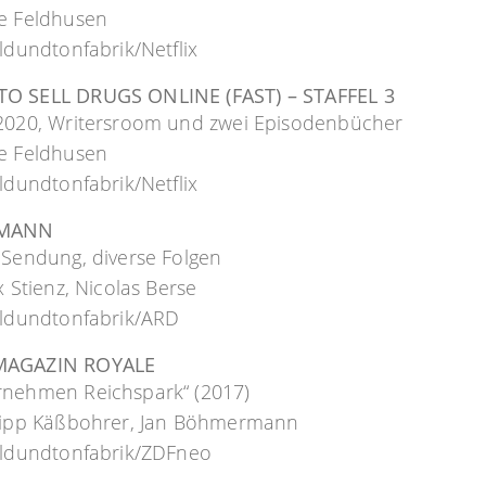
ne Feldhusen
ildundtonfabrik/Netflix
O SELL DRUGS ONLINE (FAST) – STAFFEL 3
 2020, Writersroom und zwei Episodenbücher
ne Feldhusen
ildundtonfabrik/Netflix
MANN
-Sendung, diverse Folgen
ix Stienz, Nicolas Berse
ildundtonfabrik/ARD
MAGAZIN ROYALE
rnehmen Reichspark“ (2017)
ilipp Käßbohrer, Jan Böhmermann
bildundtonfabrik/ZDFneo