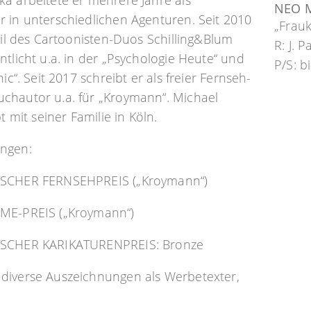
a arbeitete er mehrere Jahre als
NEO 
 in unterschiedlichen Agenturen. Seit 2010
„Frau
Teil des Cartoonisten-Duos Schilling&Blum
R: J. P
ntlicht u.a. in der „Psychologie Heute“ und
P/S: 
nic“. Seit 2017 schreibt er als freier Fernseh-
chautor u.a. für „Kroymann“. Michael
bt mit seiner Familie in Köln.
ngen:
TSCHER FERNSEHPREIS („Kroymann“)
ME-PREIS („Kroymann“)
TSCHER KARIKATURENPREIS: Bronze
diverse Auszeichnungen als Werbetexter,