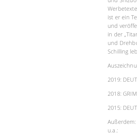
und Shizuok
Werbetexter
ist er ein 
und veröffe
in der „Tita
und Drehbu
Schilling le
Auszeichnu
2019: DEU
2018: GRIM
2015: DEU
Außerdem: 
u.a.: