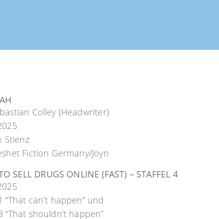
IAH
bastian Colley (Headwriter)
2025
x Stienz
eshet Fiction Germany/Joyn
O SELL DRUGS ONLINE (FAST) – STAFFEL 4
2025
1 “That can’t happen” und
3 “That shouldn’t happen”