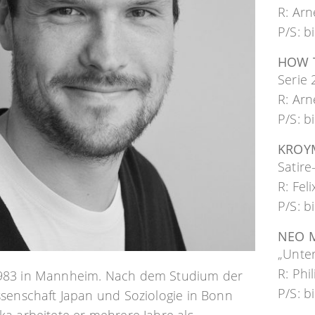
R: Ar
P/S: b
HOW T
Serie
R: Ar
P/S: b
KROY
Satire
R: Fel
P/S: b
NEO 
„Unte
R: Ph
83 in Mannheim. Nach dem Studium der
P/S: 
senschaft Japan und Soziologie in Bonn