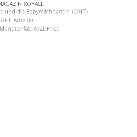
MAGAZIN ROYALE
ke und die Babymilchbande“ (2017)
atrick Arbeiter
bildundtonfabrik/ZDFneo