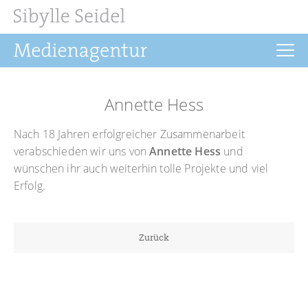
Startseite
Annette Hess
Aktuelles
Nach 18 Jahren erfolgreicher Zusammenarbeit
Drehbuch
verabschieden wir uns von
Annette Hess
und
wünschen ihr auch weiterhin tolle Projekte und viel
Regie
Erfolg.
Filmrechte
Buchprojekte
Zurück
Über uns
Kontakt