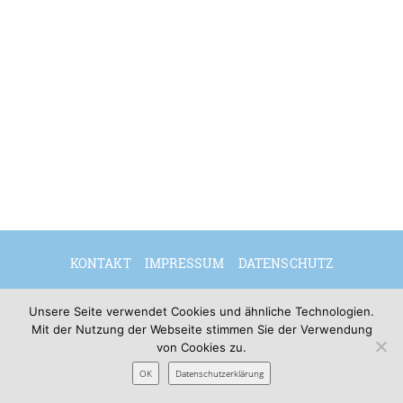
KONTAKT
IMPRESSUM
DATENSCHUTZ
DEUTSCH
ENGLISH
Unsere Seite verwendet Cookies und ähnliche Technologien.
Mit der Nutzung der Webseite stimmen Sie der Verwendung
von Cookies zu.
© 2026 Sibylle Seidel
OK
Datenschutzerklärung