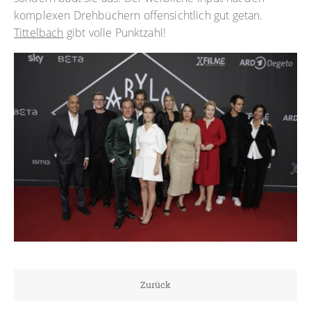
komplexen Drehbüchern offensichtlich gut getan.
Tittelbach
gibt volle Punktzahl!
Zurück