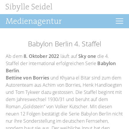
Startseite
Babylon Berlin 4. Staffel
Aktuelles
Ab dem
8. Oktober 2022
läuft auf
Sky one
die 4.
Drehbuch
Staffel der international erfolgreichen Serie
Babylon
Berlin
.
Regie
Bettine von Borries
und Khyana el Bitar sind zum dem
Filmrechte
Autorenteam aus Achim von Borries, Henk Handloegten
und Tom Tykwer dazu gestossen. Die Staffel beginnt mit
Buchprojekte
dem Jahreswechsel 1930/31 und beruht auf dem
Roman „Goldstein“ von Volker Kutscher. Mit diesen
Über uns
neuen 12 Folgen bestätigt die Serie Babylon Berlin nicht
Kontakt
nur ihre Sonderstellung im deutschen Fernsehen,
sondern baut sie aus. Der weibliche Input hat den