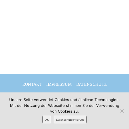
KONTAKT
IMPRESSUM
DATENSCHUTZ
DEUTSCH
Unsere Seite verwendet Cookies und ähnliche Technologien.
Mit der Nutzung der Webseite stimmen Sie der Verwendung
von Cookies zu.
© 2026 Sibylle Seidel
OK
Datenschutzerklärung