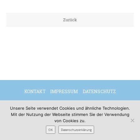
Zurück
KONTAKT
IMPRESSUM
DATENSCHUTZ
DEUTSCH
ENGLISH
Unsere Seite verwendet Cookies und ähnliche Technologien.
Mit der Nutzung der Webseite stimmen Sie der Verwendung
von Cookies zu.
© 2026 Sibylle Seidel
OK
Datenschutzerklärung