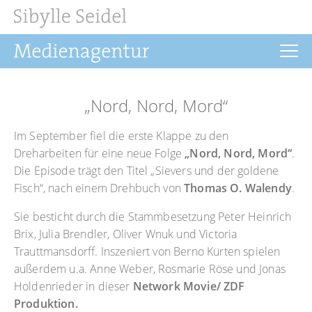
Startseite
„Nord, Nord, Mord“
Aktuelles
Im September fiel die erste Klappe zu den
Drehbuch
Dreharbeiten für eine neue Folge
„Nord, Nord, Mord“
.
Die Episode trägt den Titel „Sievers und der goldene
Regie
Fisch“, nach einem Drehbuch von
Thomas O. Walendy
.
Filmrechte
Sie besticht durch die Stammbesetzung Peter Heinrich
Buchprojekte
Brix, Julia Brendler, Oliver Wnuk und Victoria
Trauttmansdorff. Inszeniert von Berno Kürten spielen
Über uns
außerdem u.a. Anne Weber, Rosmarie Röse und Jonas
Holdenrieder in dieser
Network Movie/ ZDF
Kontakt
Produktion.