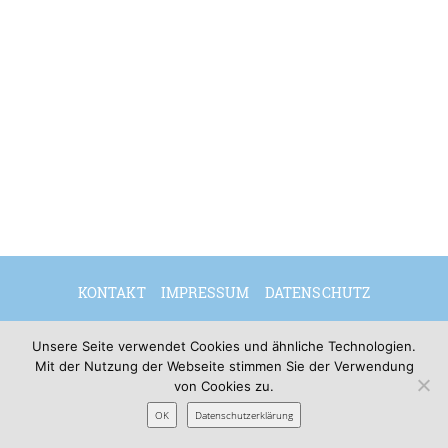
KONTAKT
IMPRESSUM
DATENSCHUTZ
DEUTSCH
Unsere Seite verwendet Cookies und ähnliche Technologien.
Mit der Nutzung der Webseite stimmen Sie der Verwendung
von Cookies zu.
© 2026 Sibylle Seidel
OK
Datenschutzerklärung