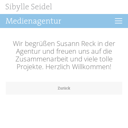
Startseite
Wir begrüßen Susann Reck in der
Aktuelles
Agentur und freuen uns auf die
Zusammenarbeit und viele tolle
Drehbuch
Projekte. Herzlich Willkommen!
Regie
Filmrechte
Zurück
Buchprojekte
Über uns
Kontakt